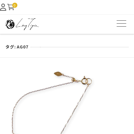
0
タグ:
AG07