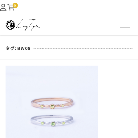
0
タグ:
BW08