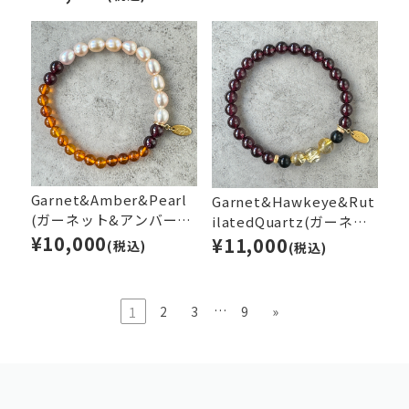
Garnet&Amber&Pearl
Garnet&Hawkeye&Rut
(ガーネット&アンバー&
ilatedQuartz(ガーネッ
パール)
¥10,000
ト&ホークアイ&ルチルク
¥11,000
(税込)
(税込)
オーツ)
…
2
3
9
»
1