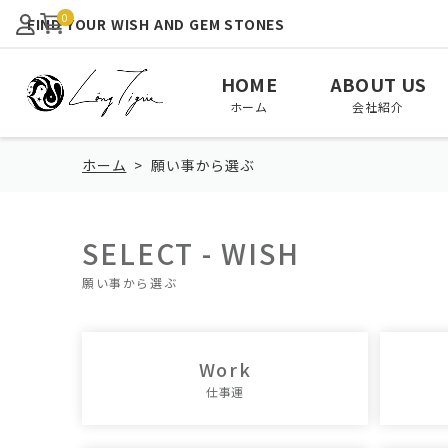
0
FIND YOUR WISH AND GEM STONES
HOME
ABOUT US
ホーム
会社紹介
ホーム
願い事から選ぶ
SELECT - WISH
View All
January
February
願い事から選ぶ
全て見る
1月
2月
August
September
October
8月
9月
10月
Work
仕事運