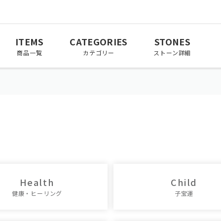
ITEMS
CATEGORIES
STONES
商品一覧
カテゴリー
ストーン詳細
March
April
May
3月
4月
5月
November
December
11月
12月
Health
Child
健康・ヒーリング
子宝運