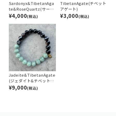
Sardonyx&TibetanAga
TibetanAgate(チベット
te&RoseQuartz(サード
アゲート)
オニキス&チベットアゲ
¥4,000
¥3,000
(税込)
(税込)
ート&ローズクオーツ)
Jadeite&TibetanAgate
(ジェダイト&チベットア
ゲート（天眼石）)
¥9,000
(税込)