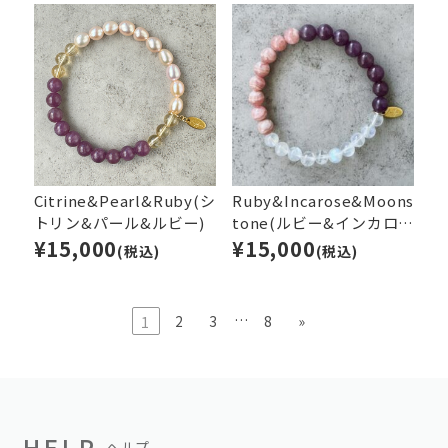
Citrine&Pearl&Ruby(シ
Ruby&Incarose&Moons
トリン&パール&ルビー)
tone(ルビー&インカロー
¥15,000
ズ＆ムーンストーン)
¥15,000
(税込)
(税込)
…
2
3
8
»
1
HELP
ヘルプ