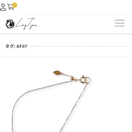
0
タグ:
AF07