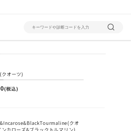
tz(クオーツ)
June
July
6月
7月
00
(税込)
z&Incarose&BlackTourmaline(クオ
インカローズ&ブラックトルマリン)