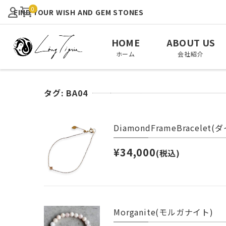
0
FIND YOUR WISH AND GEM STONES
HOME
ABOUT US
ホーム
会社紹介
タグ:
BA04
DiamondFrameBracele
View All
January
February
全て見る
1月
2月
¥34,000
(税込)
August
September
October
8月
9月
10月
Morganite(モルガナイト)