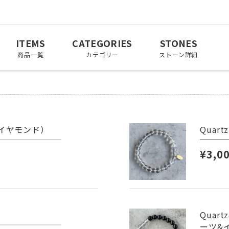
ITEMS
CATEGORIES
STONES
商品一覧
カテゴリー
ストーン詳細
t(ダイヤモンド）
Quar
March
April
May
3月
4月
5月
¥3,0
November
December
11月
12月
Quart
ーツ&