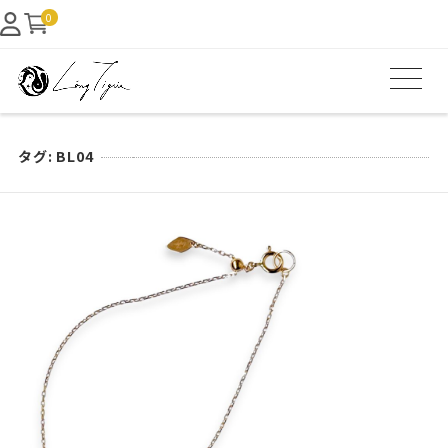
0
タグ:
BL04