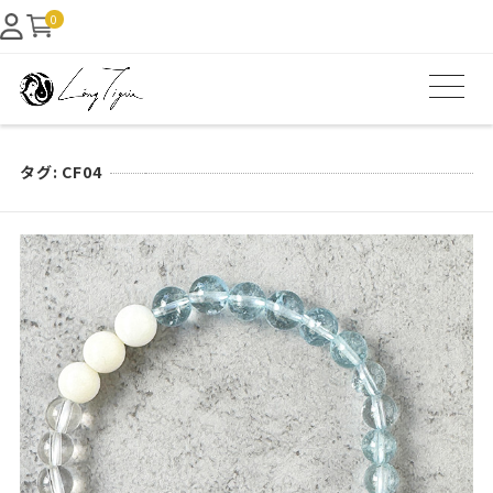
0
タグ:
CF04