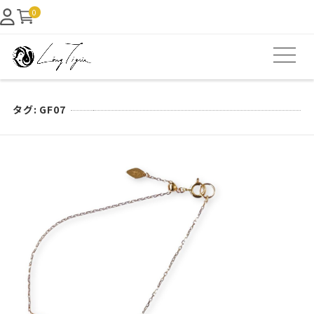
0
タグ:
GF07