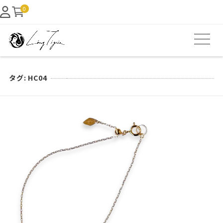
0
タグ:
HC04