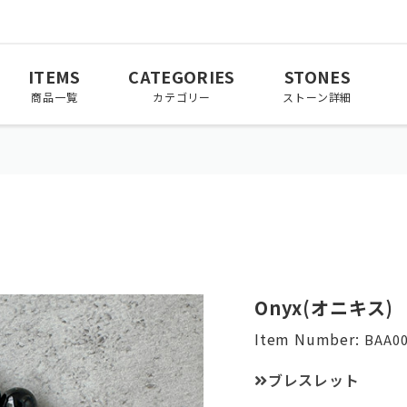
ITEMS
CATEGORIES
STONES
商品一覧
カテゴリー
ストーン詳細
March
April
May
3月
4月
5月
November
December
Onyx(オニキス)
11月
12月
Item Number:
BAA00
ブレスレット