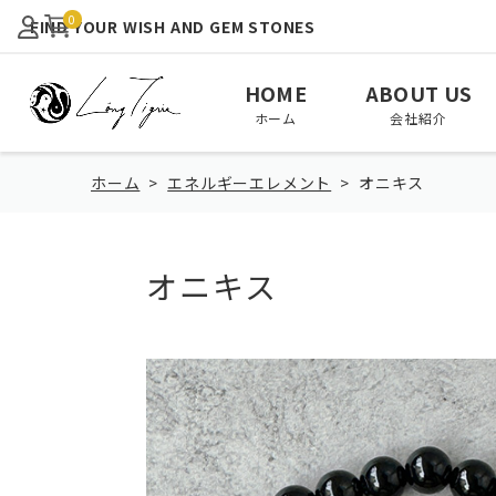
0
FIND YOUR WISH AND GEM STONES
HOME
ABOUT US
ホーム
会社紹介
ホーム
エネルギーエレメント
オニキス
オニキス
View All
January
February
全て見る
1月
2月
August
September
October
8月
9月
10月