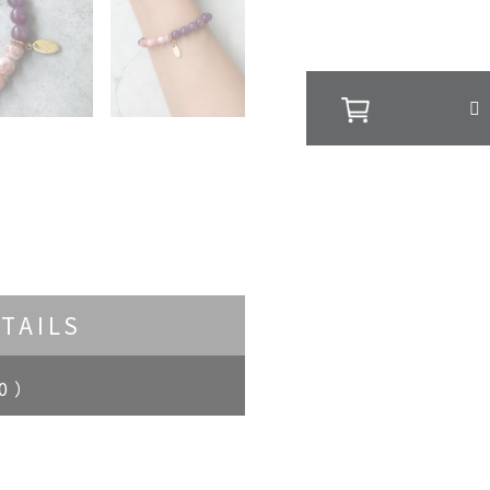
TAILS
0 ）