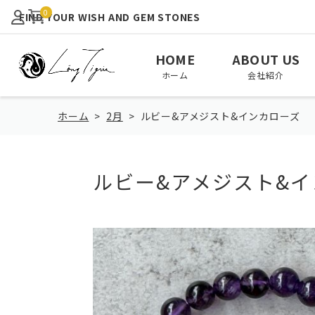
0
FIND YOUR WISH AND GEM STONES
HOME
ABOUT US
ホーム
会社紹介
ホーム
2月
ルビー&アメジスト&インカローズ
ルビー&アメジスト&
View All
January
February
全て見る
1月
2月
August
September
October
8月
9月
10月