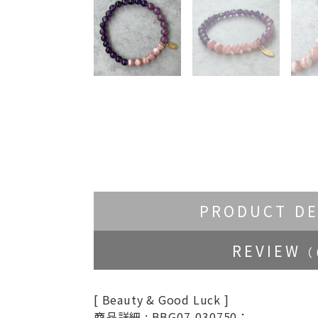
PRODUCT DE
REVIEW
（ 
[ Beauty & Good Luck ]
商品詳細 : BBG07-030750：