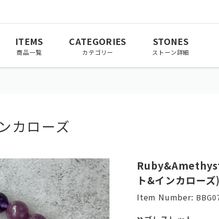
ITEMS
CATEGORIES
STONES
商品一覧
カテゴリー
ストーン詳細
インカローズ
March
April
May
3月
4月
5月
November
December
Ruby&Amethy
11月
12月
ト&インカローズ
Item Number:
BBG07