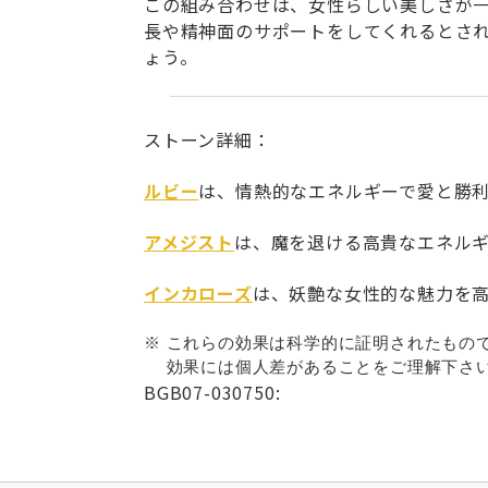
この組み合わせは、女性らしい美しさが
長や精神面のサポートをしてくれるとさ
ょう。
ストーン詳細：
ルビー
は、情熱的なエネルギーで愛と勝
アメジスト
は、魔を退ける高貴なエネル
インカローズ
は、妖艶な女性的な魅力を
※ これらの効果は科学的に証明されたもの
効果には個人差があることをご理解下さい
BGB07-030750: