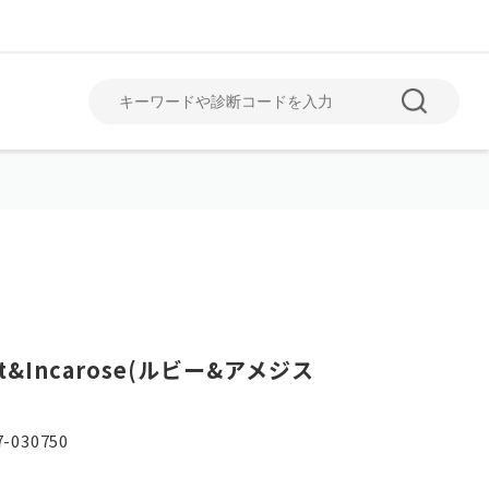
June
July
6月
7月
st&Incarose(ルビー&アメジス
)
-030750