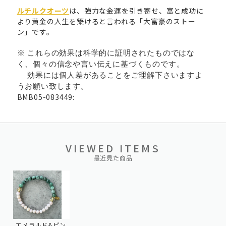
ルチルクオーツ
は、強力な金運を引き寄せ、富と成功に
より黄金の人生を築けると言われる「大富豪のストー
ン」です。
※ これらの効果は科学的に証明されたものではな
く、個々の信念や言い伝えに基づくものです。
効果には個人差があることをご理解下さいますよ
うお願い致します。
BMB05-083449:
VIEWED ITEMS
最近見た商品
エメラルド&ピン