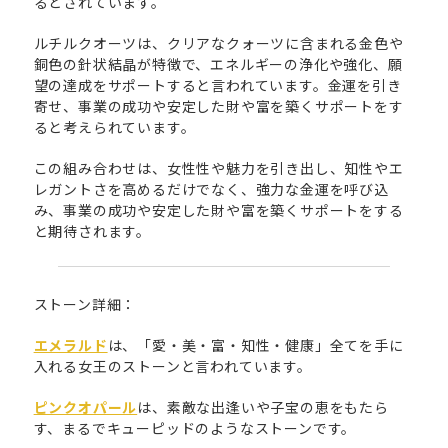
るとされています。
ルチルクオーツは、クリアなクォーツに含まれる金色や
銅色の針状結晶が特徴で、エネルギーの浄化や強化、願
望の達成をサポートすると言われています。金運を引き
寄せ、事業の成功や安定した財や富を築くサポートをす
ると考えられています。
この組み合わせは、女性性や魅力を引き出し、知性やエ
レガントさを高めるだけでなく、強力な金運を呼び込
み、事業の成功や安定した財や富を築くサポートをする
と期待されます。
ストーン詳細：
エメラルド
は、「愛・美・富・知性・健康」全てを手に
入れる女王のストーンと言われています。
ピンクオパール
は、素敵な出逢いや子宝の恵をもたら
す、まるでキューピッドのようなストーンです。