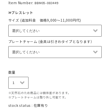
Item Number:
BBM05-083449
ブレスレット
サイズ (追加料金 価格9,000～11,000円代)
プレートチャーム (金具は引きわタイプとなります）
数量
※天然石のため商品には個体差があります。
※プレートチャームは取り外し可能です。
stock status : 在庫有り