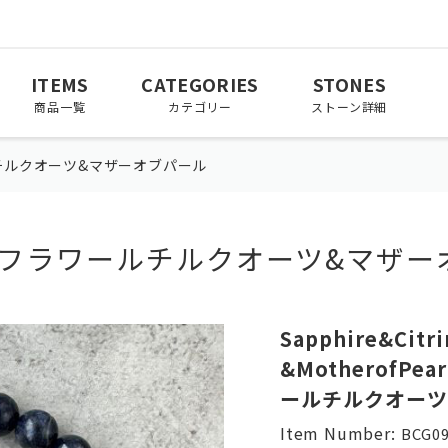
ITEMS
CATEGORIES
STONES
商品一覧
カテゴリー
ストーン詳細
チルクオーツ&マザーオブパール
&フラワールチルクオーツ&マザー
March
April
May
3月
4月
5月
November
December
Sapphire&Citr
11月
12月
&MotherofP
ールチルクオーツ
Item Number:
BCG09