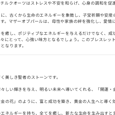
ルチルクオーツはストレスや不安を和らげ、心身の調和を促
もに、古くから生命のエネルギーを象徴し、子宝祈願や安産
ます。マザーオブパールは、母性や家族の絆を強化し、愛情
身を癒し、ポジティブなエネルギーを与えるだけでなく、成
人々にとって、心強い味方となるでしょう。このブレスレッ
けとなります。
蒼く美しき聖者のストーンです。
清々しい輝きを与え、明るい未来へ導いてくれる、「開運・
黄金の花」のように、富と成功を築き、黄金の人生へと導く
のエネルギーを持ち、全てを癒し、新たな生命を生み出すと