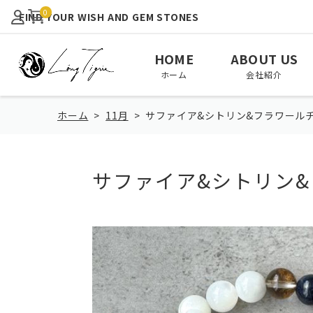
0
FIND YOUR WISH AND GEM STONES
HOME
ABOUT US
ホーム
会社紹介
ホーム
11月
サファイア&シトリン&フラワール
サファイア&シトリン
View All
January
February
全て見る
1月
2月
August
September
October
8月
9月
10月