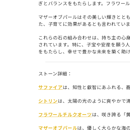
ぎとバランスをもたらします。フラワー
マザーオブパールはその美しい輝きとと
た、子育てに効果があるとも言われてい
これらの石の組み合わせは、持ち主の心
されています。特に、子宝や安産を願う
をもたらし、幸せで豊かな未来を築く助
ストーン詳細：
サファイア
は、知性と叡智にあふれる、
シトリン
は、太陽の光のように爽やかで
フラワールチルクオーツ
は、咲き誇る「
マザーオブパール
は、優しく大らかな海