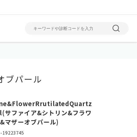
オブパール
June
July
6月
7月
ine&FlowerRrutilatedQuartz
earl(サファイア&シトリン&フラワ
&マザーオブパール)
-19223745