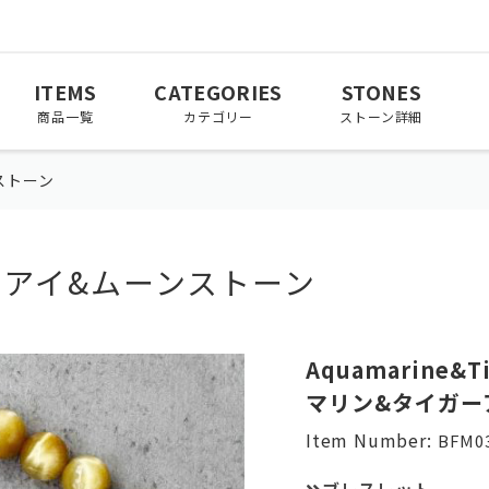
ITEMS
CATEGORIES
STONES
商品一覧
カテゴリー
ストーン詳細
ストーン
ーアイ&ムーンストーン
March
April
May
3月
4月
5月
November
December
Aquamarine&T
11月
12月
マリン&タイガー
Item Number:
BFM03