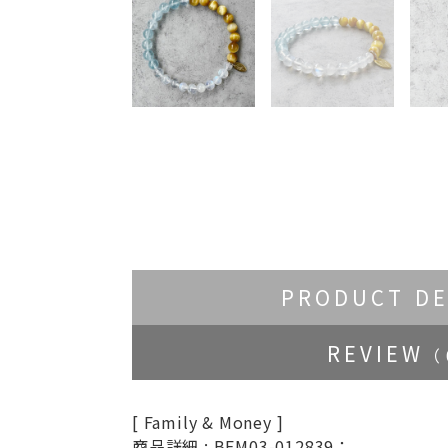
PRODUCT DE
REVIEW
（ 
[ Family & Money ]
商品詳細 : BFM03-012839：