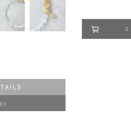
TAILS
0 ）