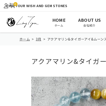
0
FIND YOUR WISH AND GEM STONES
HOME
ABOUT US
ホーム
会社紹介
ホーム
3月
アクアマリン&タイガーアイ&ムーン
アクアマリン&タイガ
View All
January
February
全て見る
1月
2月
August
September
October
8月
9月
10月