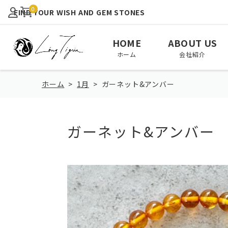
0
FIND YOUR WISH AND GEM STONES
HOME
ABOUT US
ホーム
会社紹介
ホーム
1月
ガーネット&アンバー
ガーネット&アンバー
View All
January
February
全て見る
1月
2月
August
September
October
8月
9月
10月