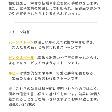
和を促進し、幸せな結婚や家庭を築く手助けをします。
また、富や繁栄の象徴としても知られ、金銭面や豊かさ
の引き寄せをもたらすと考えられています。
ストーン詳細：
ムーンストーン
は優しい月の光で女性の幸せを導き、
「恋人たちの石」とも言われるストーンです。
ピンクオパール
は素敵な出逢いや子宝の恵をもたらす、
まるでキューピッドのようなストーンです。
ルビー
は情熱的なエネルギーで愛と勝利を勝ち取る、
「宝石の女王」とも言われるストーンです。
※ これらの効果は科学的に証明されたものではなく、
個々の信念や言い伝えに基づくものです。効果には個人
差があることをご理解下さいますようお願い致します。
BML06-343950: