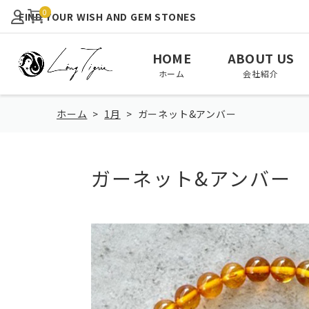
0
FIND YOUR WISH AND GEM STONES
HOME
ABOUT US
ホーム
会社紹介
ホーム
1月
ガーネット&アンバー
ガーネット&アンバー
View All
January
February
全て見る
1月
2月
August
September
October
8月
9月
10月