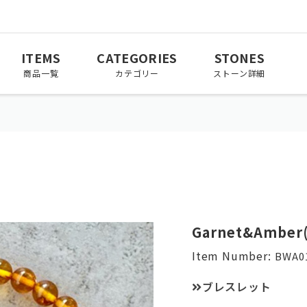
ITEMS
CATEGORIES
STONES
商品一覧
カテゴリー
ストーン詳細
March
April
May
3月
4月
5月
November
December
Garnet&Amb
11月
12月
Item Number:
BWA0
ブレスレット