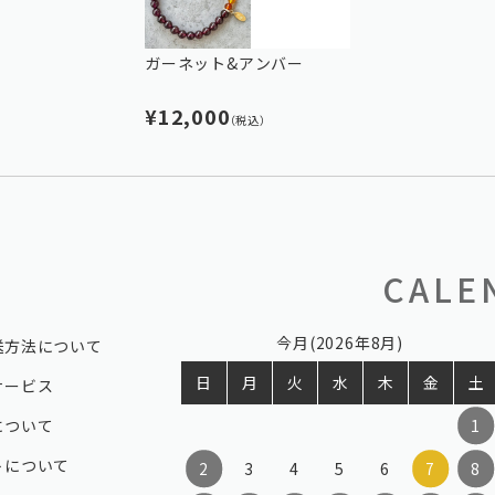
ガーネット&アンバー
¥12,000
（税込）
CALE
今月(2026年8月)
送方法について
日
月
火
水
木
金
土
サービス
について
1
トについて
2
3
4
5
6
7
8