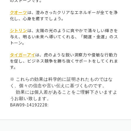
のストーンです。
クオーツ
は、澄みきったクリアなエネルギーが全てを浄
化し、心身を癒すでしょう。
シトリン
は、太陽の光のように爽やかで清々しい輝きを
与え、明るい未来へ導いてくれる、「開運・金運」のス
トーン。
タイガーアイ
は、虎のような鋭い洞察力や俊敏な行動力
を促し、ビジネス競争を勝ち抜くサポートをしてくれま
す。
※ これらの効果は科学的に証明されたものではな
く、個々の信念や言い伝えに基づくものです。
効果には個人差があることをご理解下さいますよ
うお願い致します。
BAW09-14192228: