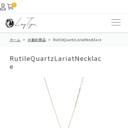
0
ホーム
お勧め商品
RutileQuartzLariatNecklace
RutileQuartzLariatNecklac
e