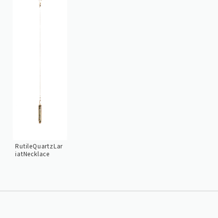
RutileQuartzLar
iatNecklace