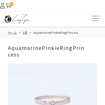
0
ホーム
3月
AquamarinePinkieRingPrincess
AquamarinePinkieRingPrin
cess