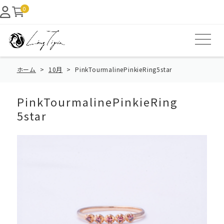
0
ホーム
10月
PinkTourmalinePinkieRing5star
PinkTourmalinePinkieRing
5star