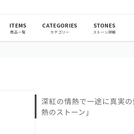
ITEMS
CATEGORIES
STONES
商品一覧
カテゴリー
ストーン詳細
March
April
May
3月
4月
5月
November
December
深紅の情熱で一途に真実の
11月
12月
熱のストーン」