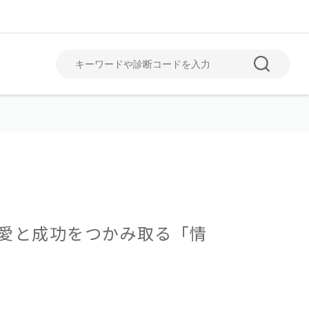
June
July
6月
7月
愛と成功をつかみ取る「情