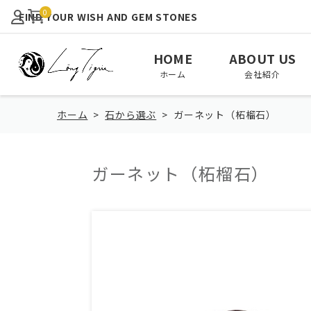
0
FIND YOUR WISH AND GEM STONES
HOME
ABOUT US
ホーム
会社紹介
ホーム
石から選ぶ
ガーネット（柘榴石）
ガーネット（柘榴石）
View All
January
February
全て見る
1月
2月
August
September
October
8月
9月
10月